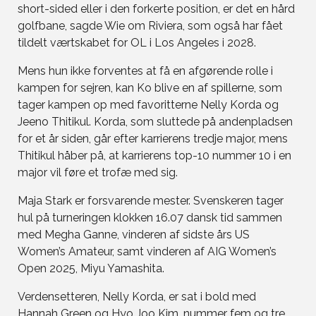
short-sided eller i den forkerte position, er det en hård
golfbane, sagde Wie om Riviera, som også har fået
tildelt værtskabet for OL i Los Angeles i 2028.
Mens hun ikke forventes at få en afgørende rolle i
kampen for sejren, kan Ko blive en af spillerne, som
tager kampen op med favoritterne Nelly Korda og
Jeeno Thitikul. Korda, som sluttede på andenpladsen
for et år siden, går efter karrierens tredje major, mens
Thitikul håber på, at karrierens top-10 nummer 10 i en
major vil føre et trofæ med sig.
Maja Stark er forsvarende mester. Svenskeren tager
hul på turneringen klokken 16.07 dansk tid sammen
med Megha Ganne, vinderen af sidste års US
Women’s Amateur, samt vinderen af AIG Women’s
Open 2025, Miyu Yamashita.
Verdensetteren, Nelly Korda, er sat i bold med
Hannah Green og Hyo Joo Kim, nummer fem og tre