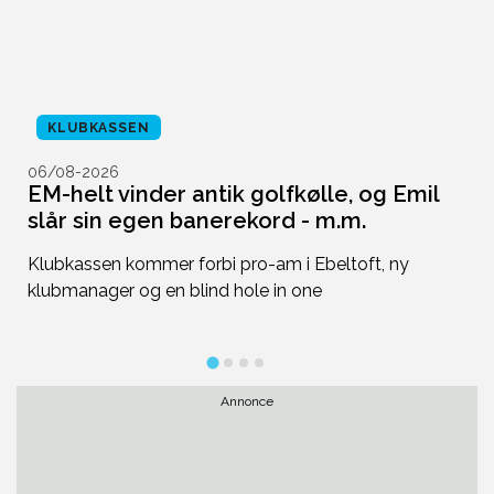
KLUBKASSEN
06/08-2026
0
EM-helt vinder antik golfkølle, og Emil
N
slår sin egen banerekord - m.m.
t
n
Klubkassen kommer forbi pro-am i Ebeltoft, ny
D
klubmanager og en blind hole in one
ni
h
Annonce