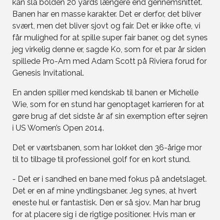
kan slå bolden 20 yards længere end gennemsnittet.
Banen har en masse karakter. Det er derfor, det bliver
svært, men det bliver sjovt og fair. Det er ikke ofte, vi
får mulighed for at spille super fair baner, og det synes
jeg virkelig denne er, sagde Ko, som for et par år siden
spillede Pro-Am med Adam Scott på Riviera forud for
Genesis Invitational.
En anden spiller med kendskab til banen er Michelle
Wie, som for en stund har genoptaget karrieren for at
gøre brug af det sidste år af sin exemption efter sejren
i US Women’s Open 2014.
Det er værtsbanen, som har lokket den 36-årige mor
til to tilbage til professionel golf for en kort stund.
- Det er i sandhed en bane med fokus på andetslaget.
Det er en af mine yndlingsbaner. Jeg synes, at hvert
eneste hul er fantastisk. Den er så sjov. Man har brug
for at placere sig i de rigtige positioner. Hvis man er