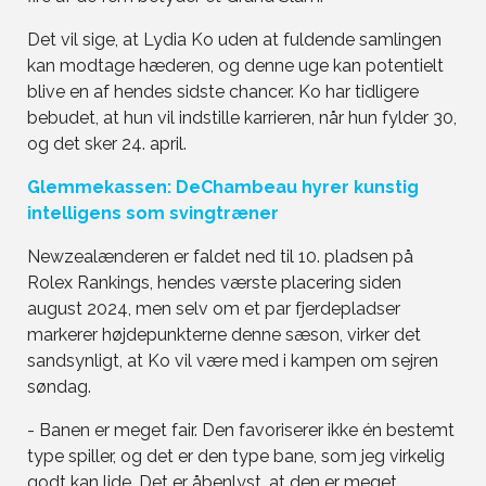
Det vil sige, at Lydia Ko uden at fuldende samlingen
kan modtage hæderen, og denne uge kan potentielt
blive en af hendes sidste chancer. Ko har tidligere
bebudet, at hun vil indstille karrieren, når hun fylder 30,
og det sker 24. april.
Glemmekassen: DeChambeau hyrer kunstig
intelligens som svingtræner
Newzealænderen er faldet ned til 10. pladsen på
Rolex Rankings, hendes værste placering siden
august 2024, men selv om et par fjerdepladser
markerer højdepunkterne denne sæson, virker det
sandsynligt, at Ko vil være med i kampen om sejren
søndag.
- Banen er meget fair. Den favoriserer ikke én bestemt
type spiller, og det er den type bane, som jeg virkelig
godt kan lide. Det er åbenlyst, at den er meget