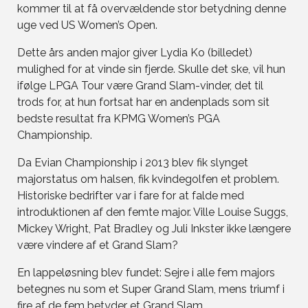
kommer til at få overvældende stor betydning denne
uge ved US Women’s Open.
Dette års anden major giver Lydia Ko (billedet)
mulighed for at vinde sin fjerde. Skulle det ske, vil hun
ifølge LPGA Tour være Grand Slam-vinder, det til
trods for, at hun fortsat har en andenplads som sit
bedste resultat fra KPMG Women’s PGA
Championship.
Da Evian Championship i 2013 blev fik slynget
majorstatus om halsen, fik kvindegolfen et problem.
Historiske bedrifter var i fare for at falde med
introduktionen af den femte major. Ville Louise Suggs,
Mickey Wright, Pat Bradley og Juli Inkster ikke længere
være vindere af et Grand Slam?
En lappeløsning blev fundet: Sejre i alle fem majors
betegnes nu som et Super Grand Slam, mens triumf i
fire af de fem betyder et Grand Slam.