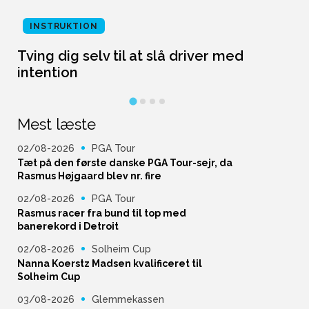
INSTRUKTION
Tving dig selv til at slå driver med
L
intention
Mest læste
02/08-2026
PGA Tour
Tæt på den første danske PGA Tour-sejr, da
Rasmus Højgaard blev nr. fire
02/08-2026
PGA Tour
Rasmus racer fra bund til top med
banerekord i Detroit
02/08-2026
Solheim Cup
Nanna Koerstz Madsen kvalificeret til
Solheim Cup
03/08-2026
Glemmekassen