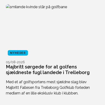
NYHEDER
05/08-2026
0
Majbritt sørgede for at golfens
H
sjældneste fugl landede i Trelleborg
K
n
n
Med et af golfsportens mest sjældne slag blev
Vi
Majbritt Fallesen fra Trelleborg Golfklub forleden
medlem af en lille eksklusiv klub i klubben.