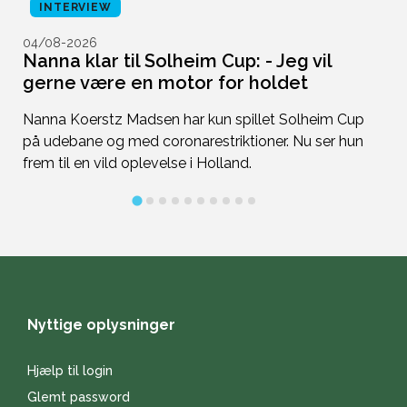
INTERVIEW
04/08-2026
0
Nanna klar til Solheim Cup: - Jeg vil
D
gerne være en motor for holdet
b
Nanna Koerstz Madsen har kun spillet Solheim Cup
De
på udebane og med coronarestriktioner. Nu ser hun
n
frem til en vild oplevelse i Holland.
W
Nyttige oplysninger
Hjælp til login
Glemt password