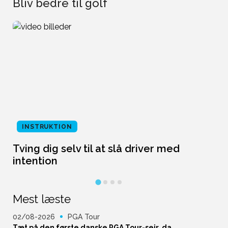
Bliv bedre til golf
INSTRUKTION
Tving dig selv til at slå driver med
L
intention
Mest læste
02/08-2026
PGA Tour
Tæt på den første danske PGA Tour-sejr, da