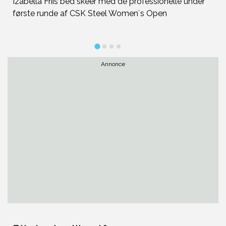
Izabella Friis bed skeer med de professionelle under
M
første runde af CSK Steel Women´s Open
Ma
me
Annonce