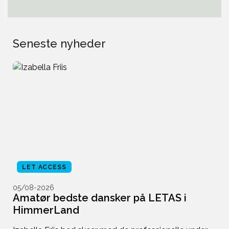
Seneste nyheder
LET ACCESS
05/08-2026
0
i
Amatør bedste dansker på LETAS i
M
HimmerLand
s