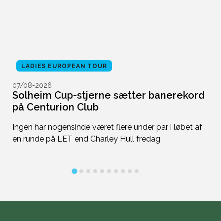
LADIES EUROPEAN TOUR
07/08-2026
0
Solheim Cup-stjerne sætter banerekord
S
på Centurion Club
r
re
Ingen har nogensinde været flere under par i løbet af
T
n
en runde på LET end Charley Hull fredag
me
ti