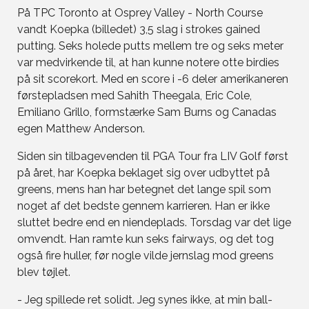
På TPC Toronto at Osprey Valley - North Course
vandt Koepka (billedet) 3,5 slag i strokes gained
putting. Seks holede putts mellem tre og seks meter
var medvirkende til, at han kunne notere otte birdies
på sit scorekort. Med en score i -6 deler amerikaneren
førstepladsen med Sahith Theegala, Eric Cole,
Emiliano Grillo, formstærke Sam Burns og Canadas
egen Matthew Anderson.
Siden sin tilbagevenden til PGA Tour fra LIV Golf først
på året, har Koepka beklaget sig over udbyttet på
greens, mens han har betegnet det lange spil som
noget af det bedste gennem karrieren. Han er ikke
sluttet bedre end en niendeplads. Torsdag var det lige
omvendt. Han ramte kun seks fairways, og det tog
også fire huller, før nogle vilde jernslag mod greens
blev tøjlet.
- Jeg spillede ret solidt. Jeg synes ikke, at min ball-