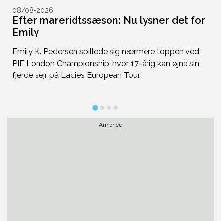
08/08-2026
0
Efter mareridtssæson: Nu lysner det for
S
Emily
D
d
Emily K. Pedersen spillede sig nærmere toppen ved
b
at
PIF London Championship, hvor 17-årig kan øjne sin
br
fjerde sejr på Ladies European Tour.
s
Annonce