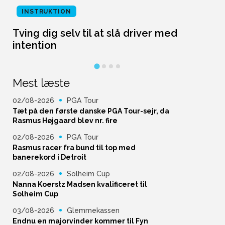
INSTRUKTION
Tving dig selv til at slå driver med
L
intention
Mest læste
02/08-2026
PGA Tour
Tæt på den første danske PGA Tour-sejr, da
Rasmus Højgaard blev nr. fire
02/08-2026
PGA Tour
Rasmus racer fra bund til top med
banerekord i Detroit
02/08-2026
Solheim Cup
Nanna Koerstz Madsen kvalificeret til
Solheim Cup
03/08-2026
Glemmekassen
Endnu en majorvinder kommer til Fyn