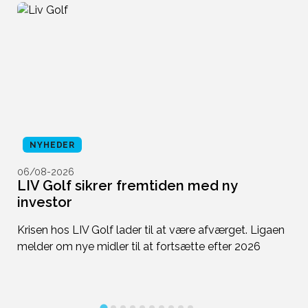
NYHEDER
06/08-2026
0
LIV Golf sikrer fremtiden med ny
A
investor
H
Krisen hos LIV Golf lader til at være afværget. Ligaen
Iz
op
melder om nye midler til at fortsætte efter 2026
f