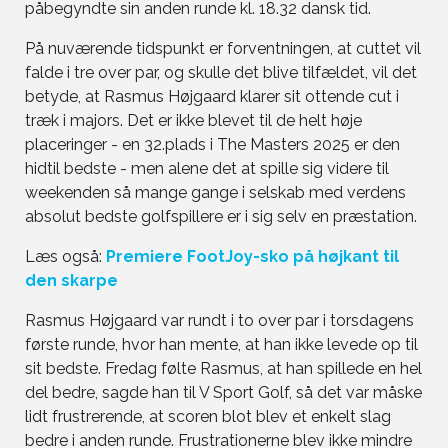
påbegyndte sin anden runde kl. 18.32 dansk tid.
På nuværende tidspunkt er forventningen, at cuttet vil
falde i tre over par, og skulle det blive tilfældet, vil det
betyde, at Rasmus Højgaard klarer sit ottende cut i
træk i majors. Det er ikke blevet til de helt høje
placeringer - en 32.plads i The Masters 2025 er den
hidtil bedste - men alene det at spille sig videre til
weekenden så mange gange i selskab med verdens
absolut bedste golfspillere er i sig selv en præstation.
Læs også:
Premiere FootJoy-sko på højkant til
den skarpe
Rasmus Højgaard var rundt i to over par i torsdagens
første runde, hvor han mente, at han ikke levede op til
sit bedste. Fredag følte Rasmus, at han spillede en hel
del bedre, sagde han til V Sport Golf, så det var måske
lidt frustrerende, at scoren blot blev et enkelt slag
bedre i anden runde. Frustrationerne blev ikke mindre