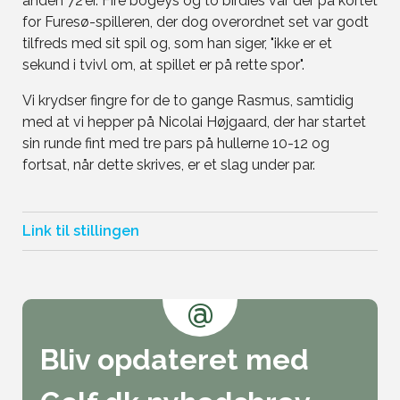
anden 72'er. Fire bogeys og to birdies var der på kortet
for Furesø-spilleren, der dog overordnet set var godt
tilfreds med sit spil og, som han siger, "ikke er et
sekund i tvivl om, at spillet er på rette spor".
Vi krydser fingre for de to gange Rasmus, samtidig
med at vi hepper på Nicolai Højgaard, der har startet
sin runde fint med tre pars på hullerne 10-12 og
fortsat, når dette skrives, er et slag under par.
Link til stillingen
@
Bliv opdateret med