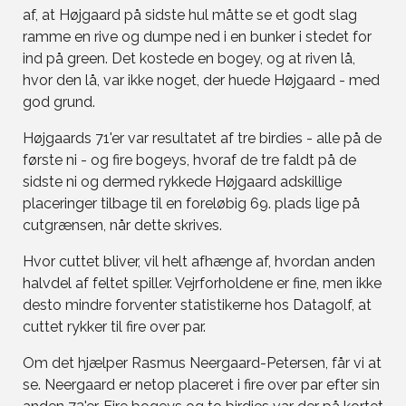
af, at Højgaard på sidste hul måtte se et godt slag
ramme en rive og dumpe ned i en bunker i stedet for
ind på green. Det kostede en bogey, og at riven lå,
hvor den lå, var ikke noget, der huede Højgaard - med
god grund.
Højgaards 71'er var resultatet af tre birdies - alle på de
første ni - og fire bogeys, hvoraf de tre faldt på de
sidste ni og dermed rykkede Højgaard adskillige
placeringer tilbage til en foreløbig 69. plads lige på
cutgrænsen, når dette skrives.
Hvor cuttet bliver, vil helt afhænge af, hvordan anden
halvdel af feltet spiller. Vejrforholdene er fine, men ikke
desto mindre forventer statistikerne hos Datagolf, at
cuttet rykker til fire over par.
Om det hjælper Rasmus Neergaard-Petersen, får vi at
se. Neergaard er netop placeret i fire over par efter sin