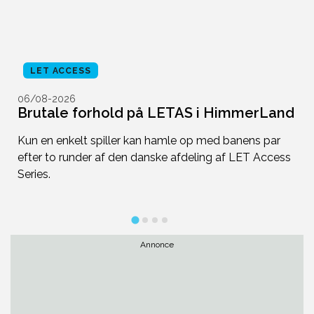
LET ACCESS
06/08-2026
0
Brutale forhold på LETAS i HimmerLand
A
Kun en enkelt spiller kan hamle op med banens par
De
efter to runder af den danske afdeling af LET Access
a
Series.
Annonce