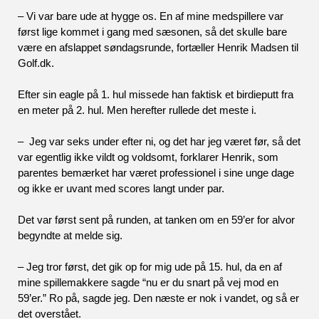
– Vi var bare ude at hygge os. En af mine medspillere var 
først lige kommet i gang med sæsonen, så det skulle bare 
være en afslappet søndagsrunde, fortæller Henrik Madsen til 
Golf.dk.
Efter sin eagle på 1. hul missede han faktisk et birdieputt fra 
en meter på 2. hul. Men herefter rullede det meste i.  
–  Jeg var seks under efter ni, og det har jeg været før, så det 
var egentlig ikke vildt og voldsomt, forklarer Henrik, som 
parentes bemærket har været professionel i sine unge dage 
og ikke er uvant med scores langt under par. 
Det var først sent på runden, at tanken om en 59’er for alvor 
begyndte at melde sig.
– Jeg tror først, det gik op for mig ude på 15. hul, da en af 
mine spillemakkere sagde “nu er du snart på vej mod en 
59’er.” Ro på, sagde jeg. Den næste er nok i vandet, og så er 
det overstået. 