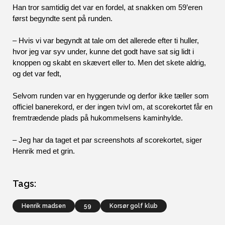
Han tror samtidig det var en fordel, at snakken om 59’eren 
først begyndte sent på runden.
– Hvis vi var begyndt at tale om det allerede efter ti huller, 
hvor jeg var syv under, kunne det godt have sat sig lidt i 
knoppen og skabt en skævert eller to. Men det skete aldrig, 
og det var fedt, 
Selvom runden var en hyggerunde og derfor ikke tæller som 
officiel banerekord, er der ingen tvivl om, at scorekortet får en 
fremtrædende plads på hukommelsens kaminhylde. 
– Jeg har da taget et par screenshots af scorekortet, siger 
Henrik med et grin.  
Tags:
henrik madsen
59
korsør golf klub