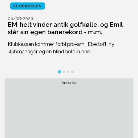
KLUBKASSEN
06/08-2026
0
EM-helt vinder antik golfkølle, og Emil
G
slår sin egen banerekord - m.m.
s
Klubkassen kommer forbi pro-am i Ebeltoft, ny
Ot
klubmanager og en blind hole in one
gr
de
Annonce