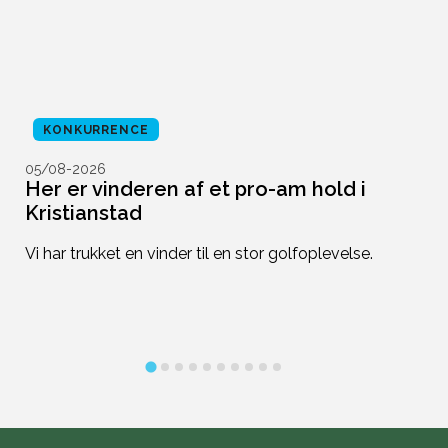
KONKURRENCE
05/08-2026
0
,
Her er vinderen af et pro-am hold i
O
Kristianstad
d
Vi har trukket en vinder til en stor golfoplevelse.
De
pi
k