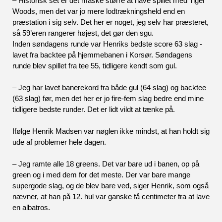
– Historisk set er det måske større at have spillet med Tiger 
Woods, men det var jo mere lodtrækningsheld end en 
præstation i sig selv. Det her er noget, jeg selv har præsteret, 
så 59’eren rangerer højest, det gør den sgu.   
Inden søndagens runde var Henriks bedste score 63 slag - 
lavet fra backtee på hjemmebanen i Korsør. Søndagens 
runde blev spillet fra tee 55, tidligere kendt som gul. 
– Jeg har lavet banerekord fra både gul (64 slag) og backtee 
(63 slag) før, men det her er jo fire-fem slag bedre end mine 
tidligere bedste runder. Det er lidt vildt at tænke på. 
Ifølge Henrik Madsen var nøglen ikke mindst, at han holdt sig 
ude af problemer hele dagen.
– Jeg ramte alle 18 greens. Det var bare ud i banen, op på 
green og i med dem for det meste. Der var bare mange 
supergode slag, og de blev bare ved, siger Henrik, som også 
nævner, at han på 12. hul var ganske få centimeter fra at lave 
en albatros.  