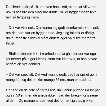
Da Henrik står på 18. tee, ved han altså, at en par vil være 
nok til at sikre den magiske runde. Nu er hyggerunden ikke 
helt så hyggelig mere.  
– Det var vildt nok. Der kunne jeg godt mærke min krop, selv 
om det bare var en hyggerunde. Jeg slog faktisk et dårligt 
drive, men fik alligevel slået andetslaget op til fire meter fra 
flaget. 
– Birdieputtet var ikke i nærheden af at gå i, for der var sgu 
lidt nerver på, siger Henrik, som var klar over, at han havde 
begået en sjældenhed. 
– Det var specielt. Det ved man jo godt. Jeg har spillet golf i 
mange år, og det er ikke mange 59’ere, man er stødt på.  
Der sad en del folk på terrassen, da Henrik puttede ud for par 
og sin 59’er, men de anede ikke, hvad der foregik for øjnene 
af dem. Og mange af dem ved det formentlig stadig ikke.