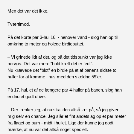
Men det var det ikke.
Tværtimod.
På det korte par 3-hul 16. - henover vand - slog han op til 
omkring to meter og holede birdieputtet.
– Vi grinede lidt af det, og på det tidspunkt var jeg ikke 
nervøs. Det var mere “hold kæft det er fedt”. 
Nu krævede det “blot” en birdie på et af banens sidste to 
huller for at komme i hus med den sjældne 59’er. 
På 17. hul, et af de længere par 4-huller på banen, slog han 
endnu et godt drive.  
– Der tænker jeg, at nu skal den altså tæt på, så jeg giver 
mig selv en chance. Jeg slår et fint andetslag op et par meter 
fra flaget og bum - midt i hullet. Lige der kunne jeg godt 
mærke, at nu var det altså noget specielt.