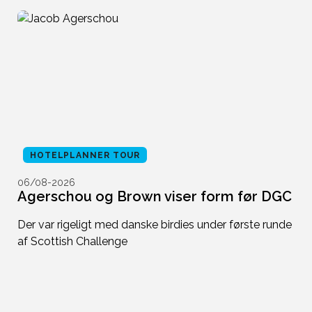
HOTELPLANNER TOUR
06/08-2026
0
Agerschou og Brown viser form før DGC
N
t
Der var rigeligt med danske birdies under første runde
af Scottish Challenge
D
p-
ni
h