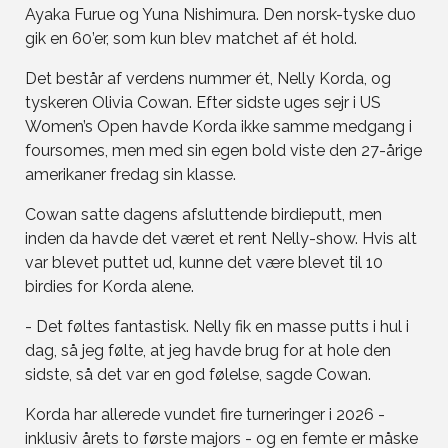
Ayaka Furue og Yuna Nishimura. Den norsk-tyske duo
gik en 60’er, som kun blev matchet af ét hold.
Det består af verdens nummer ét, Nelly Korda, og
tyskeren Olivia Cowan. Efter sidste uges sejr i US
Women’s Open havde Korda ikke samme medgang i
foursomes, men med sin egen bold viste den 27-årige
amerikaner fredag sin klasse.
Cowan satte dagens afsluttende birdieputt, men
inden da havde det været et rent Nelly-show. Hvis alt
var blevet puttet ud, kunne det være blevet til 10
birdies for Korda alene.
- Det føltes fantastisk. Nelly fik en masse putts i hul i
dag, så jeg følte, at jeg havde brug for at hole den
sidste, så det var en god følelse, sagde Cowan.
Korda har allerede vundet fire turneringer i 2026 -
inklusiv årets to første majors - og en femte er måske