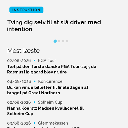
INSTRUKTION
Tving dig selv til at slå driver med
L
intention
Mest læste
02/08-2026
PGA Tour
Tæt på den første danske PGA Tour-sejr, da
Rasmus Højgaard blev nr. fire
04/08-2026
Konkurrence
Du kan vinde billetter til finaledagen af
braget på Great Northern
02/08-2026
Solheim Cup
Nanna Koerstz Madsen kvalificeret til
Solheim Cup
03/08-2026
Glemmekassen