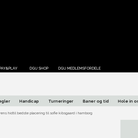
Annonce
PAY&PLAY
DGU SHOP
DGU MEDLEMSFORDELE
egler
Handicap
Turneringer
Baner og tid
Hole in 
rens hidtil bedste placering til sofie kibsgaard i hamborg