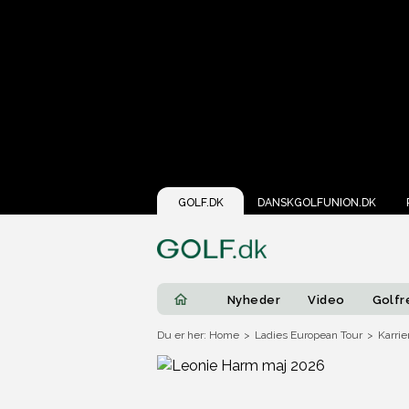
GOLF.DK
DANSKGOLFUNION.DK
Nyheder
Video
Golfr
Du er her: Home
>
Ladies European Tour
>
Karrie