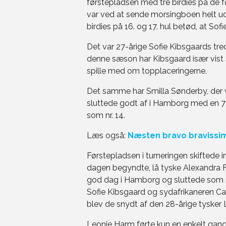
førstepladsen med tre birdies på de før
var ved at sende morsingboen helt ud a
birdies på 16. og 17. hul betød, at Sof
Det var 27-årige Sofie Kibsgaards tred
denne sæson har Kibsgaard især vist s
spille med om topplaceringerne.
Det samme har Smilla Sønderby, der v
sluttede godt af i Hamborg med en 71'
som nr. 14.
Læs også:
Næsten bravo bravissim
Førstepladsen i turneringen skiftede i
dagen begyndte, lå tyske Alexandra F
god dag i Hamborg og sluttede som nr.
Sofie Kibsgaard og sydafrikaneren Ca
blev de snydt af den 28-årige tysker 
Leonie Harm førte kun en enkelt gang