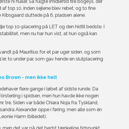
ste ni huller. Så fulgte imidlertid fire bogeys, der
f top 10, inden sejlene blev rebet, og to fine
ie Kibsgaard sluttede på 6. pladsen alene.
je top 10-placering på LET og den hidtil bedste. I
tabilitet, men nu har hun vist, at hun også kan
andt på Mauritius for et par uger siden, og som
er, to under par, som gav hende en slutplacering
o Brown - men ikke helt
ndehaver flere gange i løbet af sidste runde. Da
örsterling i spidsen, men hun havde ikke nogen
 tre. Siden var både Chiara Noja fra Tyskland,
sandra Alexander oppe i føring, men alle som én
Leonie Harm (billedet).
, men det var på det bedst tænkelige tidspunkt,