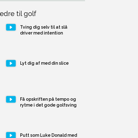
edre til golf
Tving dig selv til at slå
driver med intention
Lyt dig af med din slice
Få opskriften på tempo og
rytme i det gode golfsving
Putt som Luke Donald med