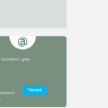
@
instruktion, gear-
Tilmeld
nyhedsbrev
r