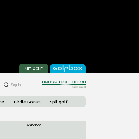
MIT GOLF
Søg her
one
Birdie Bonus
Spil golf
Annonce