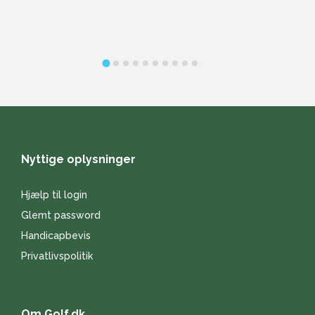
p-
ni
h
Nyttige oplysninger
Hjælp til login
Glemt password
Handicapbevis
Privatlivspolitik
Om Golf.dk