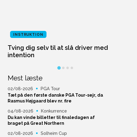
INSTRUKTION
Tving dig selv til at slå driver med
L
intention
Mest læste
02/08-2026
PGA Tour
Tæt på den første danske PGA Tour-sejr, da
Rasmus Højgaard blev nr. fire
04/08-2026
Konkurrence
Du kan vinde billetter til finaledagen af
braget på Great Northern
02/08-2026
Solheim Cup