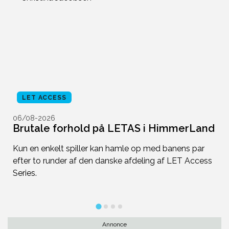
LET ACCESS
06/08-2026
0
Brutale forhold på LETAS i HimmerLand
D
f
Kun en enkelt spiller kan hamle op med banens par
efter to runder af den danske afdeling af LET Access
D
Series.
2
Annonce