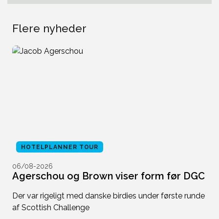
Flere nyheder
HOTELPLANNER TOUR
06/08-2026
0
Agerschou og Brown viser form før DGC
N
t
Der var rigeligt med danske birdies under første runde
af Scottish Challenge
D