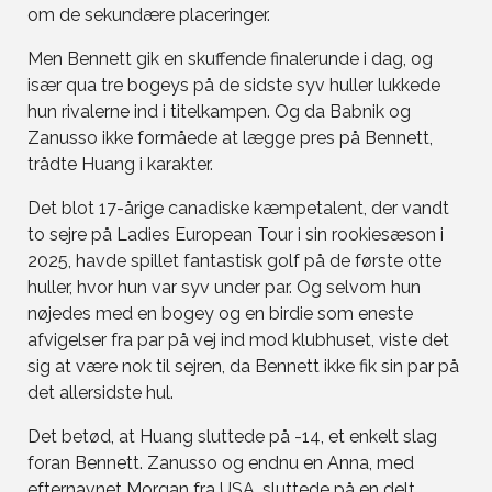
om de sekundære placeringer.
Men Bennett gik en skuffende finalerunde i dag, og
især qua tre bogeys på de sidste syv huller lukkede
hun rivalerne ind i titelkampen. Og da Babnik og
Zanusso ikke formåede at lægge pres på Bennett,
trådte Huang i karakter.
Det blot 17-årige canadiske kæmpetalent, der vandt
to sejre på Ladies European Tour i sin rookiesæson i
2025, havde spillet fantastisk golf på de første otte
huller, hvor hun var syv under par. Og selvom hun
nøjedes med en bogey og en birdie som eneste
afvigelser fra par på vej ind mod klubhuset, viste det
sig at være nok til sejren, da Bennett ikke fik sin par på
det allersidste hul.
Det betød, at Huang sluttede på -14, et enkelt slag
foran Bennett. Zanusso og endnu en Anna, med
efternavnet Morgan fra USA, sluttede på en delt