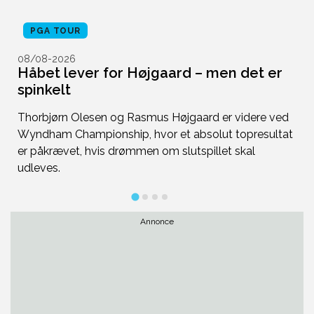
PGA TOUR
08/08-2026
0
Håbet lever for Højgaard – men det er
S
spinkelt
S
Thorbjørn Olesen og Rasmus Højgaard er videre ved
T
Wyndham Championship, hvor et absolut topresultat
yd
er påkrævet, hvis drømmen om slutspillet skal
B
udleves.
f
Annonce