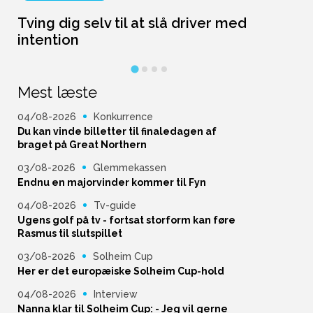
Tving dig selv til at slå driver med
L
intention
Mest læste
04/08-2026
Konkurrence
Du kan vinde billetter til finaledagen af
braget på Great Northern
03/08-2026
Glemmekassen
Endnu en majorvinder kommer til Fyn
04/08-2026
Tv-guide
Ugens golf på tv - fortsat storform kan føre
Rasmus til slutspillet
03/08-2026
Solheim Cup
Her er det europæiske Solheim Cup-hold
04/08-2026
Interview
Nanna klar til Solheim Cup: - Jeg vil gerne