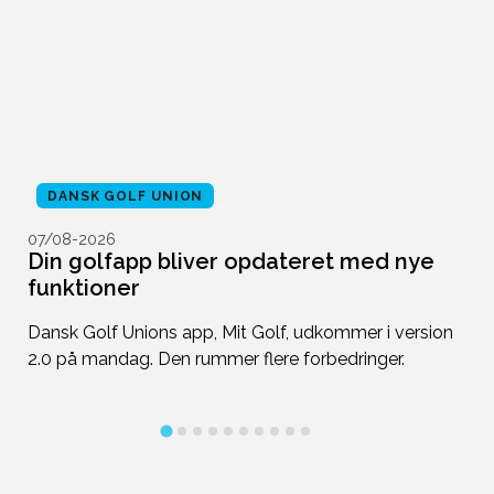
DANSK GOLF UNION
07/08-2026
0
Din golfapp bliver opdateret med nye
H
funktioner
6
n
Dansk Golf Unions app, Mit Golf, udkommer i version
D
2.0 på mandag. Den rummer flere forbedringer.
Ch
ka