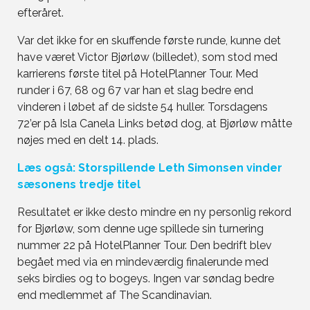
efteråret.
Var det ikke for en skuffende første runde, kunne det
have været Victor Bjørløw (billedet), som stod med
karrierens første titel på HotelPlanner Tour. Med
runder i 67, 68 og 67 var han et slag bedre end
vinderen i løbet af de sidste 54 huller. Torsdagens
72’er på Isla Canela Links betød dog, at Bjørløw måtte
nøjes med en delt 14. plads.
Læs også: Storspillende Leth Simonsen vinder
sæsonens tredje titel
Resultatet er ikke desto mindre en ny personlig rekord
for Bjørløw, som denne uge spillede sin turnering
nummer 22 på HotelPlanner Tour. Den bedrift blev
begået med via en mindeværdig finalerunde med
seks birdies og to bogeys. Ingen var søndag bedre
end medlemmet af The Scandinavian.