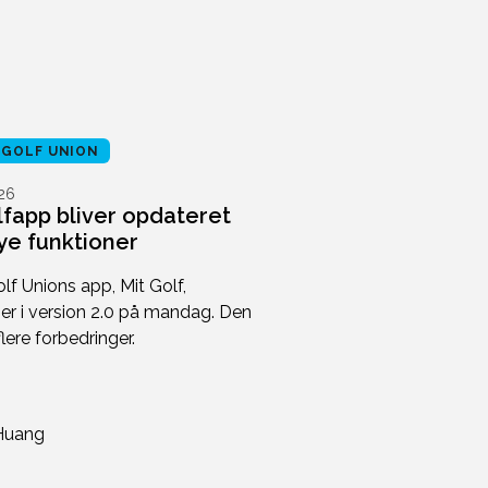
 GOLF UNION
26
lfapp bliver opdateret
e funktioner
lf Unions app, Mit Golf,
 i version 2.0 på mandag. Den
ere forbedringer.