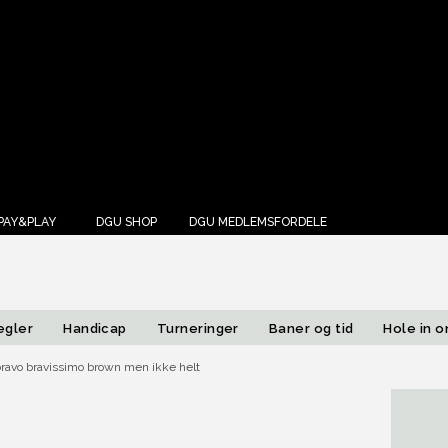
Annonce
PAY&PLAY
DGU SHOP
DGU MEDLEMSFORDELE
egler
Handicap
Turneringer
Baner og tid
Hole in 
ravo bravissimo brown men ikke helt