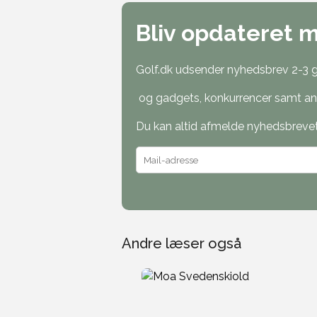
Bliv opdateret 
Golf.dk udsender nyhedsbrev 2-3 ga
og gadgets, konkurrencer samt ann
Du kan altid afmelde nyhedsbrevet o
Andre læser også