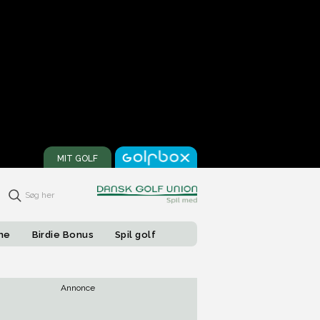
MIT GOLF
Søg her
one
Birdie Bonus
Spil golf
Annonce