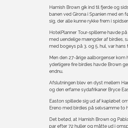
Hamish Brown gik ind til fjerde og si
banen ved Girona i Spanien med en fø
sig, der alle kunne rykke frem i spidse
HotelPlanner Tour-spillerne havde p
med uendelige mængder af birdies, s
med bogeys på 3. og 5. hul, var hans 
Men den 27-årige aalborgenser kom hur
yderligere fire birdies havde Brown ge
endnu.
Afslutningen blev en dyst mellem Ha
og den erfarne sydafrikaner Bryce Ea
Easton spillede sig ud af kapløbet o
Ereno med birdies på selvsamme to hul
Det betød, at Hamish Brown og Pablo 
par efter 72 huller og måtte ud i omspi