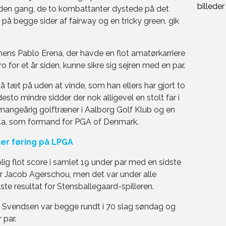
nden gang, de to kombattanter dystede på det
på begge sider af fairway og en tricky green, gik
mens Pablo Erena, der havde en flot amatørkarriere
 for et år siden, kunne sikre sig sejren med en par.
 tæt på uden at vinde, som han ellers har gjort to
esto mindre sidder der nok alligevel en stolt far i
 mangeårig golftræner i Aalborg Golf Klub og en
l.a. som formand for PGA of Denmark.
ker føring på LPGA
olig flot score i samlet 19 under par med en sidste
 for Jacob Agerschou, men det var under alle
te resultat for Stensballegaard-spilleren.
al Svendsen var begge rundt i 70 slag søndag og
 par.