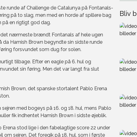
dste runde af Challenge de Catalunya på Fontanals-
Bliv b
ring på to slag, men med en horde af spillere bag
n på en rigtigt god dag.
å det nærmeste brændt Fontanals af hele ugen
å da Hamish Brown begyndte sin sidste runde
føring forsvundet som dug for solen.
tigt tilbage. Efter en eagle på 6. hul og
nvundet sin føring. Men det var langt fra slut
mish Brown, det spanske stortalent Pablo Erena
ston.
m sejren med bogeys på 16. og 18. hul, mens Pablo
ler fik indhentet Hamish Brown i sidste øjeblik.
Erena stod lige i den fabelagtige score 22 under
l om sejren. Det foregik på 18. hul, som i første