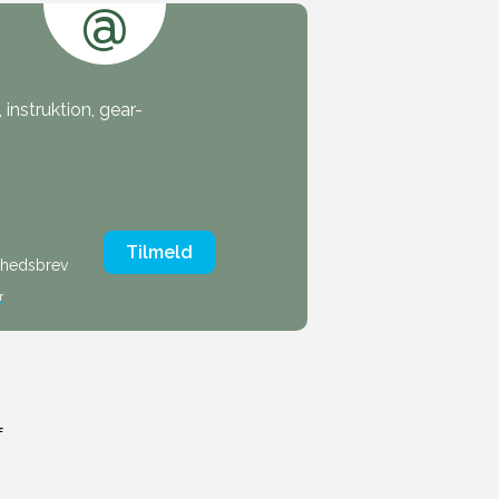
@
instruktion, gear-
Tilmeld
nyhedsbrev
r