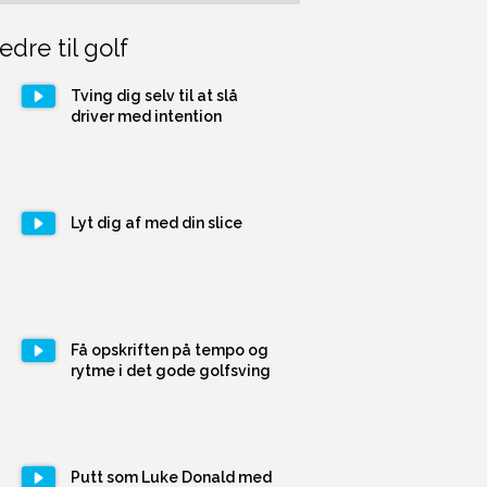
edre til golf
Tving dig selv til at slå
driver med intention
Lyt dig af med din slice
Få opskriften på tempo og
rytme i det gode golfsving
Putt som Luke Donald med