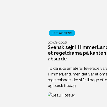
LET ACCESS
07/08-2026
Svensk sejr i HimmerLand
et regeldrama på kanten 
absurde
To danske amatører leverede vare
HimmerLand, men det var et omsp
regelepisode, der står tilbage efte
og barsk fredag.