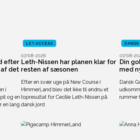
LET ACCESS
DANSK
07/08-2026
07/08-20
 efter
Leth-Nissen har planen klar for
Din go
af det
resten af sæsonen
med ny
Efter en svær uge på New Course i
Dansk Go
n i
HimmerLand blev det ikke til endnu et
udkommer
il og en
topresultat for Cecilie Leth-Nissen på
rummer fl
r en lang
dansk jord