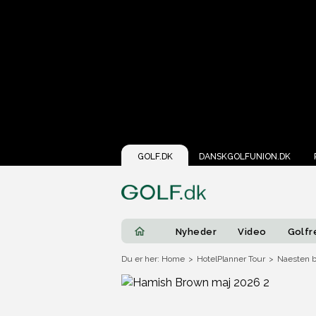
GOLF.DK
DANSKGOLFUNION.DK
Nyheder
Video
Golfr
Du er her: Home
>
HotelPlanner Tour
>
Naesten b