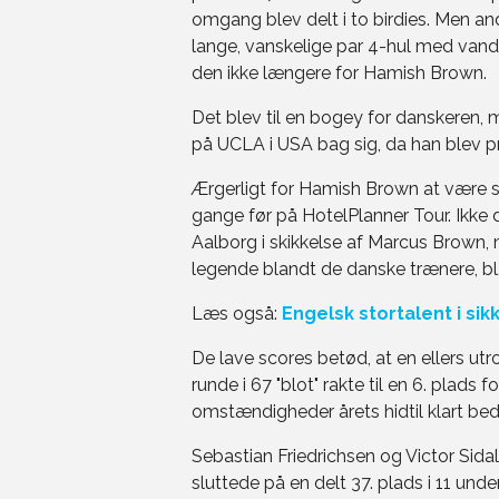
omgang blev delt i to birdies. Men a
lange, vanskelige par 4-hul med vand 
den ikke længere for Hamish Brown.
Det blev til en bogey for danskeren, 
på UCLA i USA bag sig, da han blev pro
Ærgerligt for Hamish Brown at være så
gange før på HotelPlanner Tour. Ikke d
Aalborg i skikkelse af Marcus Brown,
legende blandt de danske trænere, b
Læs også:
Engelsk stortalent i sik
De lave scores betød, at en ellers utr
runde i 67 "blot" rakte til en 6. plads
omstændigheder årets hidtil klart beds
Sebastian Friedrichsen og Victor Sid
sluttede på en delt 37. plads i 11 under