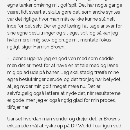
egne tanker omkring mit golfspil. Det har nogle gange
været lidt svært at skulle gøre det, som andre syntes
var det rigtige, hvor man måske ikke kunne stå helt
inde for det selv. Der er god læring i at tage ansvar for
sine egne beslutninger og sit eget spil, og så kan jeg
hvile mere i mig selv og bruge mit mentale fokus
rigtigt, siger Hamish Brown.
- I denne uge har jeg en god ven med som caddie,
men det er mest for at have en at tale med og læne
mig op ad ude på banen. Jeg skal stadig træffe mine
egne beslutninger derude, og det tror jeg har betydet,
at jeg nyder min golf meget mere nu. Det er
selvfølgelig også lettere at nyde det, når resultaterne
er gode, men jeg er også rigtig glad for min proces,
tilføjer han.
Uanset hvordan man vender og drejer det, er Browns
erklærede mål at rykke op på DP World Tour igen ved