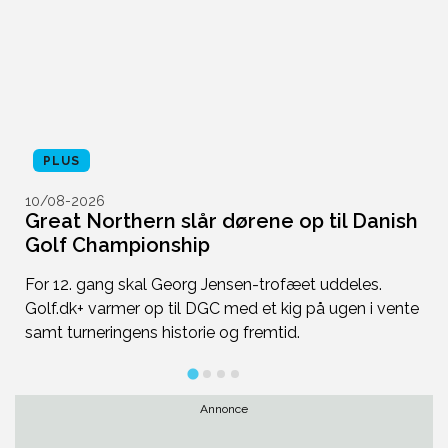
PLUS
10/08-2026
1
Great Northern slår dørene op til Danish
S
Golf Championship
h
For 12. gang skal Georg Jensen-trofæet uddeles.
G
Golf.dk+ varmer op til DGC med et kig på ugen i vente
de
samt turneringens historie og fremtid.
K
Annonce