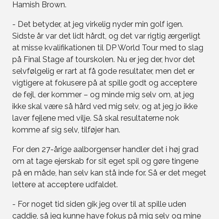
Hamish Brown.
- Det betyder, at jeg virkelig nyder min golf igen.
Sidste år var det lidt hårdt, og det var rigtig ærgerligt
at misse kvalifikationen til DP World Tour med to slag
på Final Stage af tourskolen. Nu er jeg der, hvor det
selvfølgelig er rart at få gode resultater, men det er
vigtigere at fokusere på at spille godt og acceptere
de fejl, der kommer – og minde mig selv om, at jeg
ikke skal være så hård ved mig selv, og at jeg jo ikke
laver fejlene med vilje. Så skal resultaterne nok
komme af sig selv, tilføjer han.
For den 27-årige aalborgenser handler det i høj grad
om at tage ejerskab for sit eget spil og gøre tingene
på en måde, han selv kan stå inde for. Så er det meget
lettere at acceptere udfaldet.
- For noget tid siden gik jeg over til at spille uden
caddie, så jeg kunne have fokus på mig selv og mine