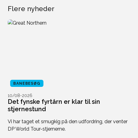
Flere nyheder
BANEBESØG
10/08-2026
1
Det fynske fyrtårn er klar til sin
S
stjernestund
Mi
d
Vi har taget et smugkig på den udfordring, der venter
på
at
DP World Tour-stjernerne.
sl