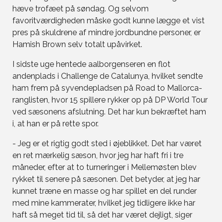
hæve trofæet på søndag. Og selvom
favoritværdigheden måske godt kunne lægge et vist
pres på skuldrene af mindre jordbundne personer, er
Hamish Brown selv totalt upåvirket.
I sidste uge hentede aalborgenseren en flot
andenplads i Challenge de Catalunya, hvilket sendte
ham frem på syvendepladsen på Road to Mallorca-
ranglisten, hvor 15 spillere rykker op på DP World Tour
ved sæsonens afslutning. Det har kun bekræftet ham
i, at han er på rette spor.
- Jeg er et rigtig godt sted i øjeblikket. Det har været
en ret mærkelig sæson, hvor jeg har haft fri i tre
måneder, efter at to turneringer i Mellemøsten blev
rykket til senere på sæsonen. Det betyder, at jeg har
kunnet træne en masse og har spillet en del runder
med mine kammerater, hvilket jeg tidligere ikke har
haft så meget tid til, så det har været dejligt, siger