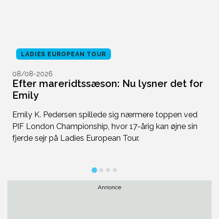
LADIES EUROPEAN TOUR
08/08-2026
0
Efter mareridtssæson: Nu lysner det for
S
Emily
D
d
Emily K. Pedersen spillede sig nærmere toppen ved
b
at
PIF London Championship, hvor 17-årig kan øjne sin
br
fjerde sejr på Ladies European Tour.
s
Annonce