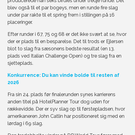
producerede han seks birdies under tredje runde. Det
blev også til et par bogeys, men en runde fire slag
under par rakte til et spring frem i stillingen på 16
placeringer.
Efter runder i 67, 75 og 68 er det ikke svært at se, hvor
der er plads til en besparelse. Det til trods er Ejlersen
blot to slag fra sæsonens bedste resultat (en 13.
plads ved Italian Challenge Open) og tre slag fra en
sjetteplads.
Konkurrence: Du kan vinde bolde til resten af
2026
Fra sin 24. plads før finalerunden synes karrierens
anden titel på HotelPlanner Tour dog uden for
rækkevidde. Der er syv slag op til førstepladsen, hvor
amerikaneren John Catlin har positioneret sig med en
lørdag i 69 slag.