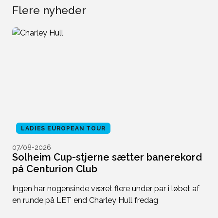
Flere nyheder
LADIES EUROPEAN TOUR
07/08-2026
0
Solheim Cup-stjerne sætter banerekord
S
på Centurion Club
r
re
Ingen har nogensinde været flere under par i løbet af
T
n
en runde på LET end Charley Hull fredag
me
ti