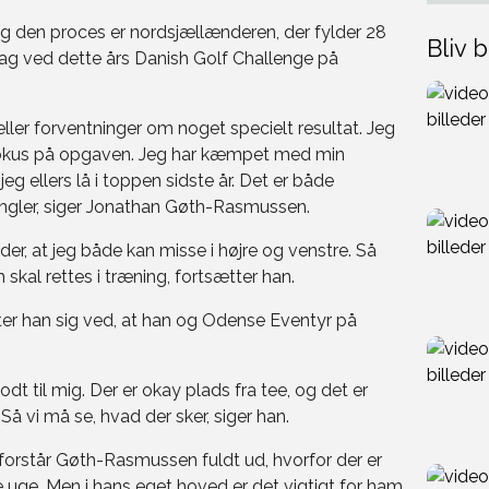
og den proces er nordsjællænderen, der fylder 28
Bliv b
edag ved dette års Danish Golf Challenge på
 eller forventninger om noget specielt resultat. Jeg
 fokus på opgaven. Jeg har kæmpet med min
jeg ellers lå i toppen sidste år. Det er både
ngler, siger Jonathan Gøth-Rasmussen.
der, at jeg både kan misse i højre og venstre. Så
skal rettes i træning, fortsætter han.
er han sig ved, at han og Odense Eventyr på
t til mig. Der er okay plads fra tee, og det er
 Så vi må se, hvad der sker, siger han.
orstår Gøth-Rasmussen fuldt ud, hvorfor der er
 uge. Men i hans eget hoved er det vigtigt for ham