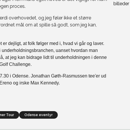
 egen proces.
værdi overhovedet, og jeg føler ikke et større
rordnet mål om at spille så godt, som jeg kan,
 er dejligt, at folk følger med i, hvad vi går og laver.
jo i underholdningsbranchen, uanset hvordan man
å, at jeg kan bidrage lidt til underholdningen i denne
 Golf Challenge.
. 7.30 i Odense. Jonathan Gøth-Rasmussen tee'er ud
Ereno og irske Max Kennedy.
nner Tour
odense eventyr