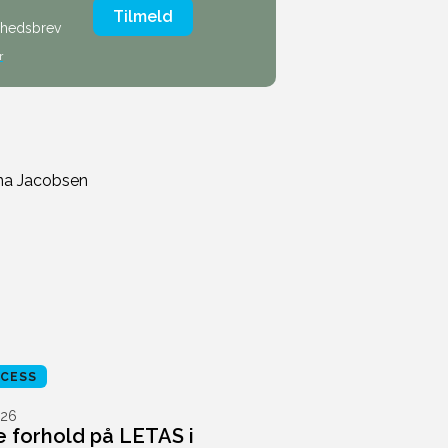
Tilmeld
nyhedsbrev
r
CCESS
26
e forhold på LETAS i