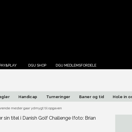
Annonce
PAY&PLAY
DGU SHOP
DGU MEDLEMSFORDELE
egler
Handicap
Turneringer
Baner og tid
Hole in 
arende mester gaar ydmygt til opgaven