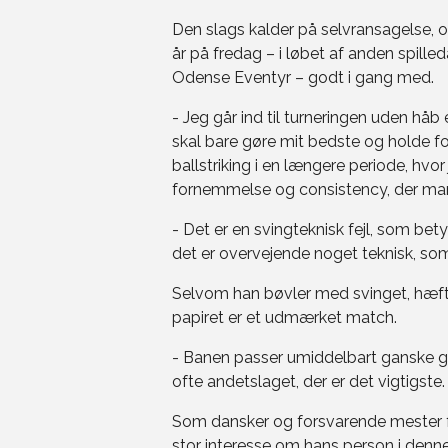
Den slags kalder på selvransagelse, 
år på fredag – i løbet af anden spill
Odense Eventyr – godt i gang med.
- Jeg går ind til turneringen uden håb
skal bare gøre mit bedste og holde
ballstriking i en længere periode, hvor 
fornemmelse og consistency, der ma
- Det er en svingteknisk fejl, som bety
det er overvejende noget teknisk, som 
Selvom han bøvler med svinget, hæft
papiret er et udmærket match.
- Banen passer umiddelbart ganske god
ofte andetslaget, der er det vigtigste.
Som dansker og forsvarende mester f
stor interesse om hans person i denne