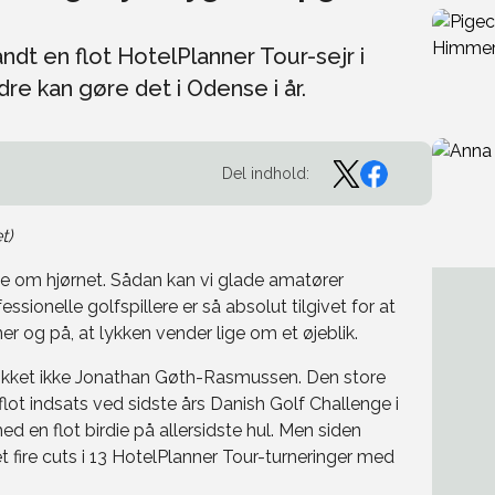
t en flot HotelPlanner Tour-sejr i
re kan gøre det i Odense i år.
Del indhold:
t)
ge om hjørnet. Sådan kan vi glade amatører
sionelle golfspillere er så absolut tilgivet for at
r og på, at lykken vender lige om et øjeblik.
ikket ikke Jonathan Gøth-Rasmussen. Den store
 flot indsats ved sidste års Danish Golf Challenge i
ed en flot birdie på allersidste hul. Men siden
t fire cuts i 13 HotelPlanner Tour-turneringer med