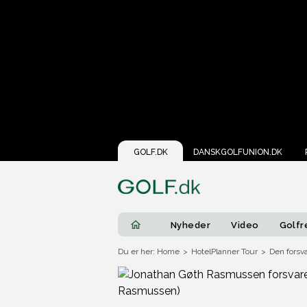
GOLF.DK
DANSKGOLFUNION.DK
Nyheder
Video
Golfr
Du er her: Home
>
HotelPlanner Tour
>
Den forsv