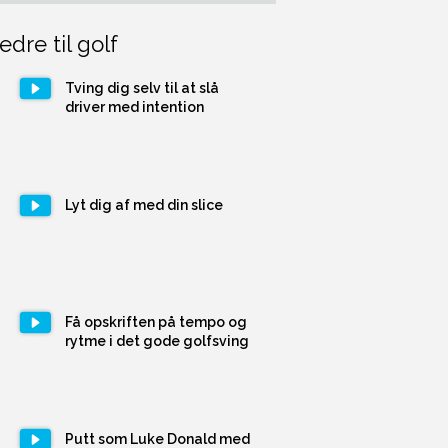
edre til golf
Tving dig selv til at slå
driver med intention
Lyt dig af med din slice
Få opskriften på tempo og
rytme i det gode golfsving
Putt som Luke Donald med