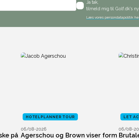
Ja tak,
tilmeld mig til Golf.dk's 
Læs vores persondatapolitik he
HOTELPLANNER TOUR
LET A
06/08-2026
06/08-20
ske på
Agerschou og Brown viser form
Brutal