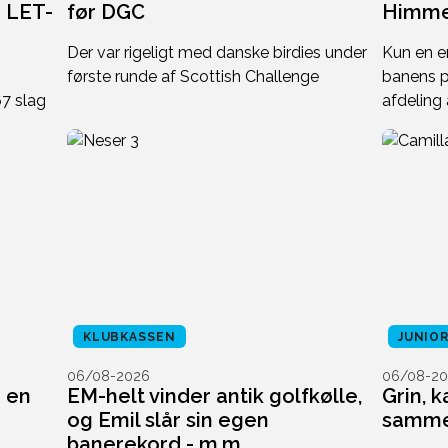
e LET-
før DGC
Himme
Der var rigeligt med danske birdies under
Kun en e
første runde af Scottish Challenge
banens p
67 slag
afdeling
KLUBKASSEN
JUNIO
06/08-2026
06/08-20
i en
EM-helt vinder antik golfkølle,
Grin, 
og Emil slår sin egen
sammen
banerekord - m.m.