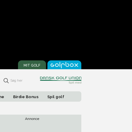
MIT GOLF
Søg her
one
Birdie Bonus
Spil golf
Annonce