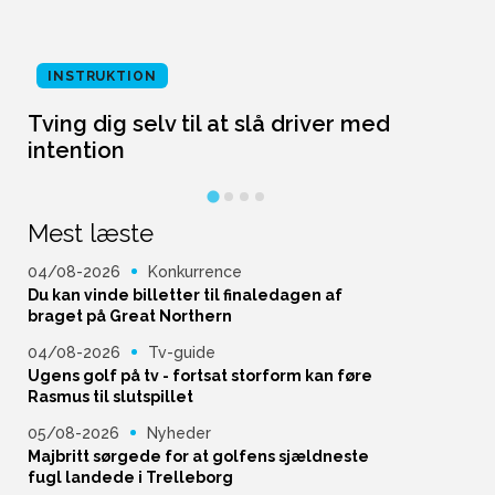
INSTRUKTION
Tving dig selv til at slå driver med
L
intention
Mest læste
04/08-2026
Konkurrence
Du kan vinde billetter til finaledagen af
braget på Great Northern
04/08-2026
Tv-guide
Ugens golf på tv - fortsat storform kan føre
Rasmus til slutspillet
05/08-2026
Nyheder
Majbritt sørgede for at golfens sjældneste
fugl landede i Trelleborg