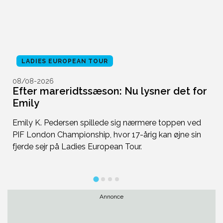
LADIES EUROPEAN TOUR
08/08-2026
0
Efter mareridtssæson: Nu lysner det for
S
Emily
D
d
Emily K. Pedersen spillede sig nærmere toppen ved
b
at
PIF London Championship, hvor 17-årig kan øjne sin
br
fjerde sejr på Ladies European Tour.
s
Annonce