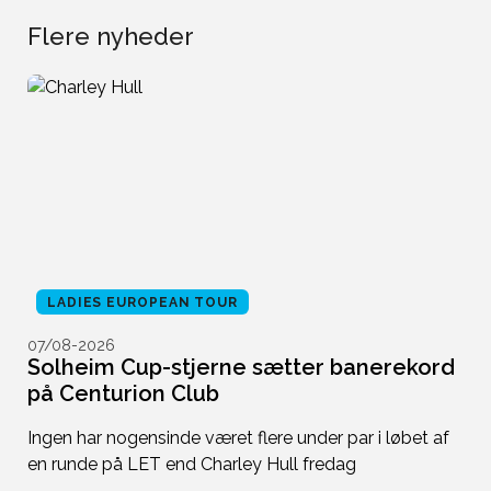
Flere nyheder
LADIES EUROPEAN TOUR
07/08-2026
0
Solheim Cup-stjerne sætter banerekord
S
på Centurion Club
r
re
Ingen har nogensinde været flere under par i løbet af
T
n
en runde på LET end Charley Hull fredag
me
ti