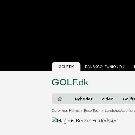
GOLF.DK
DANSKGOLFUNION.DK
Nyheder
Video
Golfr
Du er her: Home
>
Ecco Tour
>
Landsholdsspillere