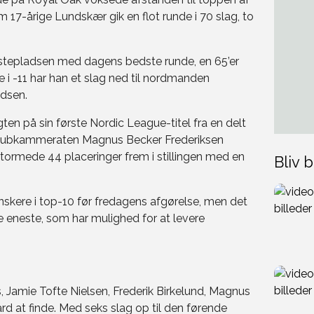
v om 17-årige Lundskær gik en flot runde i 70 slag, to
stepladsen med dagens bedste runde, en 65’er
 i -11 har han et slag ned til nordmanden
dsen.
ten på sin første Nordic League-titel fra en delt
n klubkammeraten Magnus Becker Frederiksen
stormede 44 placeringer frem i stillingen med en
Bliv b
nskere i top-10 før fredagens afgørelse, men det
e eneste, som har mulighed for at levere
s, Jamie Tofte Nielsen, Frederik Birkelund, Magnus
d at finde. Med seks slag op til den førende