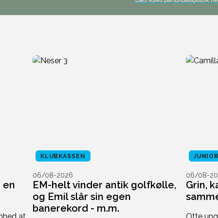
KLUBKASSEN
JUNIO
06/08-2026
06/08-20
i en
EM-helt vinder antik golfkølle,
Grin, 
og Emil slår sin egen
sammen
banerekord - m.m.
nhed at
Otte unge