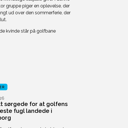
or gruppe piger en oplevelse, der
angt ud over den sommerferie, der
lut.
ER
26
tt sørgede for at golfens
este fugl landede i
borg