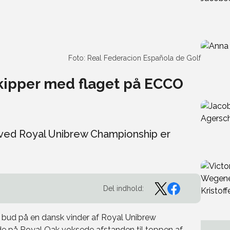
Foto: Real Federacion Española de Golf
kipper med flaget på ECCO
 ved Royal Unibrew Championship er
Del indhold:
 bud på en dansk vinder af Royal Unibrew
e på Royal Oak voksede afstanden til toppen af