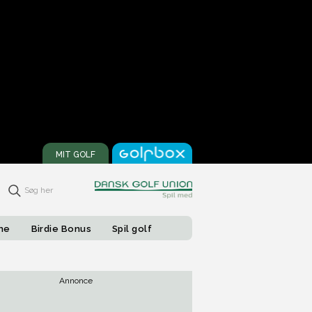
MIT GOLF
Søg her
one
Birdie Bonus
Spil golf
Annonce