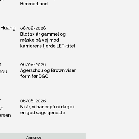
HimmerLand
06/08-2026
Blot 17 år gammel og
måske på vej mod
karrierens fjerde LET-titel
06/08-2026
Agerschou og Brown viser
form før DGC
06/08-2026
Ni år, ni baner på ni dage i
en god sags tjeneste
Annonce