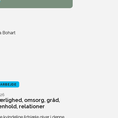
RARBEJDE
26
kærlighed, omsorg, gråd,
hold, relationer
 kvindelige ildsjæle giver i denne