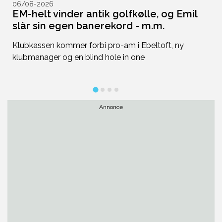
06/08-2026
0
EM-helt vinder antik golfkølle, og Emil
N
slår sin egen banerekord - m.m.
t
n
Klubkassen kommer forbi pro-am i Ebeltoft, ny
D
klubmanager og en blind hole in one
ni
h
Annonce