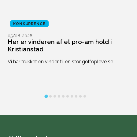
KONKURRENCE
05/08-2026
0
,
Her er vinderen af et pro-am hold i
O
Kristianstad
d
Vi har trukket en vinder til en stor golfoplevelse.
De
pi
k