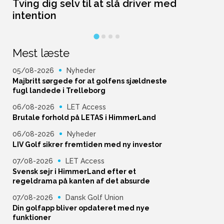
Tving dig selv til at slå driver med
L
intention
Mest læste
05/08-2026
Nyheder
Majbritt sørgede for at golfens sjældneste
fugl landede i Trelleborg
06/08-2026
LET Access
Brutale forhold på LETAS i HimmerLand
06/08-2026
Nyheder
LIV Golf sikrer fremtiden med ny investor
07/08-2026
LET Access
Svensk sejr i HimmerLand efter et
regeldrama på kanten af det absurde
07/08-2026
Dansk Golf Union
Din golfapp bliver opdateret med nye
funktioner