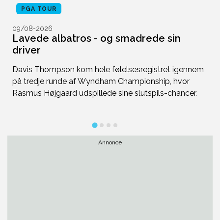
PGA TOUR
09/08-2026
0
r
Lavede albatros - og smadrede sin
S
driver
D
Davis Thompson kom hele følelsesregistret igennem
b
på tredje runde af Wyndham Championship, hvor
br
Rasmus Højgaard udspillede sine slutspils-chancer.
s
Annonce