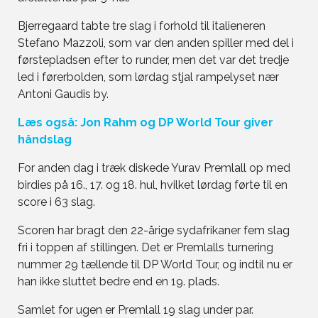
Bjerregaard tabte tre slag i forhold til italieneren
Stefano Mazzoli, som var den anden spiller med del i
førstepladsen efter to runder, men det var det tredje
led i førerbolden, som lørdag stjal rampelyset nær
Antoni Gaudis by.
Læs også: Jon Rahm og DP World Tour giver
håndslag
For anden dag i træk diskede Yurav Premlall op med
birdies på 16., 17. og 18. hul, hvilket lørdag førte til en
score i 63 slag.
Scoren har bragt den 22-årige sydafrikaner fem slag
fri i toppen af stillingen. Det er Premlalls turnering
nummer 29 tællende til DP World Tour, og indtil nu er
han ikke sluttet bedre end en 19. plads.
Samlet for ugen er Premlall 19 slag under par.