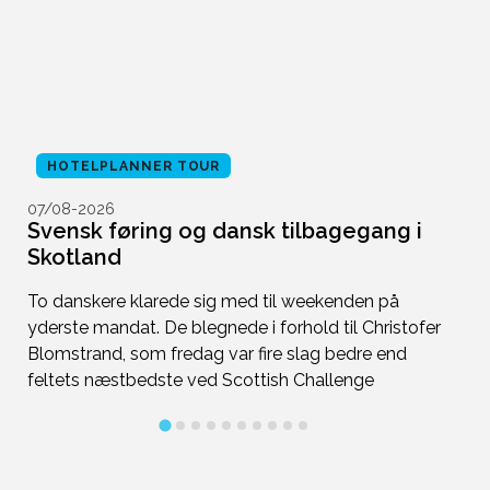
HOTELPLANNER TOUR
07/08-2026
0
nd
Svensk føring og dansk tilbagegang i
S
Skotland
p
s
To danskere klarede sig med til weekenden på
In
yderste mandat. De blegnede i forhold til Christofer
e
Blomstrand, som fredag var fire slag bedre end
feltets næstbedste ved Scottish Challenge