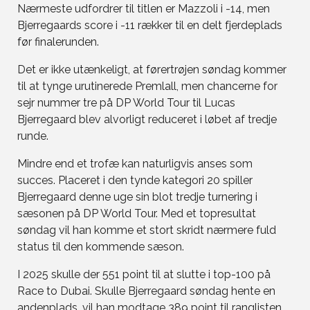
Nærmeste udfordrer til titlen er Mazzoli i -14, men
Bjerregaards score i -11 rækker til en delt fjerdeplads
før finalerunden.
Det er ikke utænkeligt, at førertrøjen søndag kommer
til at tynge urutinerede Premlall, men chancerne for
sejr nummer tre på DP World Tour til Lucas
Bjerregaard blev alvorligt reduceret i løbet af tredje
runde.
Mindre end et trofæ kan naturligvis anses som
succes. Placeret i den tynde kategori 20 spiller
Bjerregaard denne uge sin blot tredje turnering i
sæsonen på DP World Tour. Med et topresultat
søndag vil han komme et stort skridt nærmere fuld
status til den kommende sæson.
I 2025 skulle der 551 point til at slutte i top-100 på
Race to Dubai. Skulle Bjerregaard søndag hente en
andenplads, vil han modtage 389 point til ranglisten.