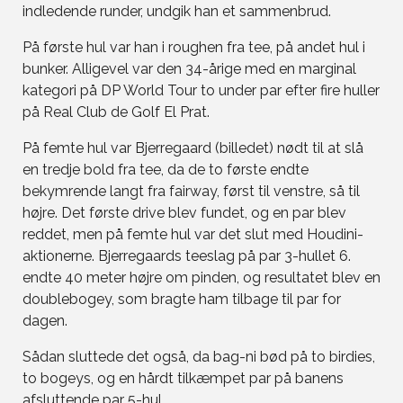
indledende runder, undgik han et sammenbrud.
På første hul var han i roughen fra tee, på andet hul i
bunker. Alligevel var den 34-årige med en marginal
kategori på DP World Tour to under par efter fire huller
på Real Club de Golf El Prat.
På femte hul var Bjerregaard (billedet) nødt til at slå
en tredje bold fra tee, da de to første endte
bekymrende langt fra fairway, først til venstre, så til
højre. Det første drive blev fundet, og en par blev
reddet, men på femte hul var det slut med Houdini-
aktionerne. Bjerregaards teeslag på par 3-hullet 6.
endte 40 meter højre om pinden, og resultatet blev en
doublebogey, som bragte ham tilbage til par for
dagen.
Sådan sluttede det også, da bag-ni bød på to birdies,
to bogeys, og en hårdt tilkæmpet par på banens
afsluttende par 5-hul.