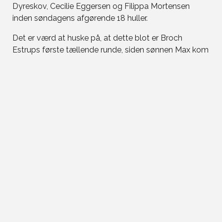
Dyreskov, Cecilie Eggersen og Filippa Mortensen
inden søndagens afgørende 18 huller.
Det er værd at huske på, at dette blot er Broch
Estrups første tællende runde, siden sønnen Max kom
til verden. Det er rimeligt at antage, at hun kan blive
endnu bedre, når nogle af de skarpe kanter i spillet
bliver slebet til. Det har hun to en halv uge til, før det
går løs ved ShopRite LPGA i New Jersey.
Konkurrenterne har grund til at kigge sig nervøst over
skulderen.
I rækken for piger har Mia Gregersen fra Great
Northern lagt sig på førstepladsen i +2, men der
venter en spændende finalerunde, idet Liva Nemmøe
blot er et slag efter.
Sæsonens første Dormy Elite Tour for herrer, som
også kendes under titlen Hovborg Kro Open, spilles i