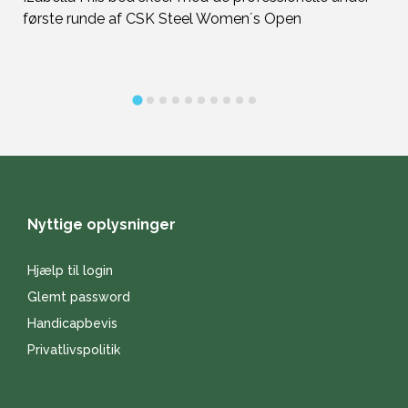
første runde af CSK Steel Women´s Open
Ma
me
Nyttige oplysninger
Hjælp til login
Glemt password
Handicapbevis
Privatlivspolitik