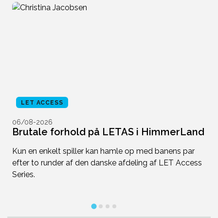
LET ACCESS
06/08-2026
0
Brutale forhold på LETAS i HimmerLand
N
t
Kun en enkelt spiller kan hamle op med banens par
or
efter to runder af den danske afdeling af LET Access
D
Series.
ni
h