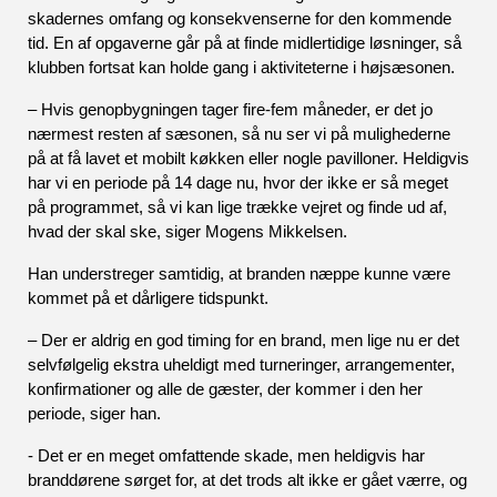
skadernes omfang og konsekvenserne for den kommende 
tid. En af opgaverne går på at finde midlertidige løsninger, så 
klubben fortsat kan holde gang i aktiviteterne i højsæsonen.
– Hvis genopbygningen tager fire-fem måneder, er det jo 
nærmest resten af sæsonen, så nu ser vi på mulighederne 
på at få lavet et mobilt køkken eller nogle pavilloner. Heldigvis 
har vi en periode på 14 dage nu, hvor der ikke er så meget 
på programmet, så vi kan lige trække vejret og finde ud af, 
hvad der skal ske, siger Mogens Mikkelsen.
Han understreger samtidig, at branden næppe kunne være 
kommet på et dårligere tidspunkt.
– Der er aldrig en god timing for en brand, men lige nu er det 
selvfølgelig ekstra uheldigt med turneringer, arrangementer, 
konfirmationer og alle de gæster, der kommer i den her 
periode, siger han.
- Det er en meget omfattende skade, men heldigvis har 
branddørene sørget for, at det trods alt ikke er gået værre, og 