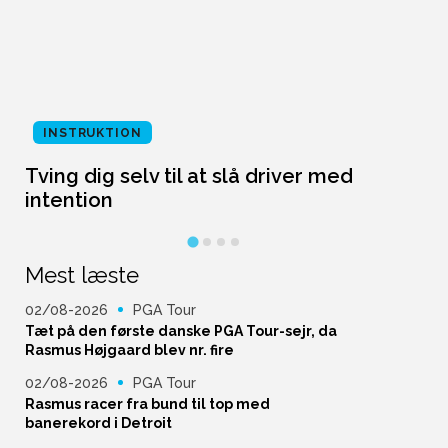
INSTRUKTION
Tving dig selv til at slå driver med
L
intention
Mest læste
02/08-2026
PGA Tour
Tæt på den første danske PGA Tour-sejr, da
Rasmus Højgaard blev nr. fire
02/08-2026
PGA Tour
Rasmus racer fra bund til top med
banerekord i Detroit