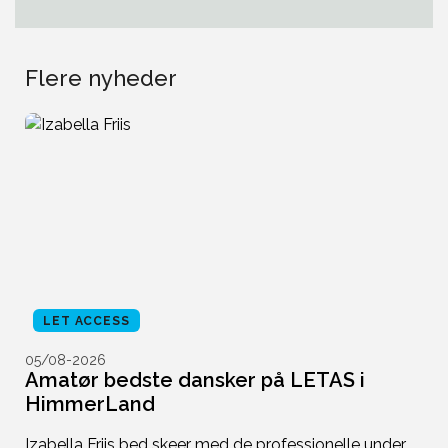
Flere nyheder
LET ACCESS
05/08-2026
0
Amatør bedste dansker på LETAS i
M
HimmerLand
s
Izabella Friis bed skeer med de professionelle under
M