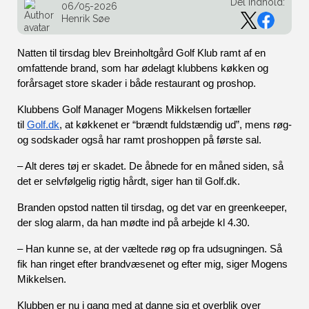
Del indhold:
06/05-2026
Henrik Søe
Natten til tirsdag blev Breinholtgård Golf Klub ramt af en 
omfattende brand, som har ødelagt klubbens køkken og 
forårsaget store skader i både restaurant og proshop.
Klubbens Golf Manager Mogens Mikkelsen fortæller 
til 
Golf.dk
, at køkkenet er “brændt fuldstændig ud”, mens røg- 
og sodskader også har ramt proshoppen på første sal.
– Alt deres tøj er skadet. De åbnede for en måned siden, så 
det er selvfølgelig rigtig hårdt, siger han til Golf.dk.
Branden opstod natten til tirsdag, og det var en greenkeeper, 
der slog alarm, da han mødte ind på arbejde kl 4.30.
– Han kunne se, at der væltede røg op fra udsugningen. Så 
fik han ringet efter brandvæsenet og efter mig, siger Mogens 
Mikkelsen.
Klubben er nu i gang med at danne sig et overblik over 