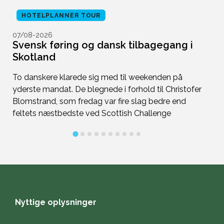
HOTELPLANNER TOUR
07/08-2026
0
nd
Svensk føring og dansk tilbagegang i
S
Skotland
p
s
To danskere klarede sig med til weekenden på
In
yderste mandat. De blegnede i forhold til Christofer
e
Blomstrand, som fredag var fire slag bedre end
feltets næstbedste ved Scottish Challenge
Nyttige oplysninger