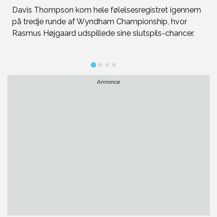
Davis Thompson kom hele følelsesregistret igennem
b
på tredje runde af Wyndham Championship, hvor
br
Rasmus Højgaard udspillede sine slutspils-chancer.
s
Annonce