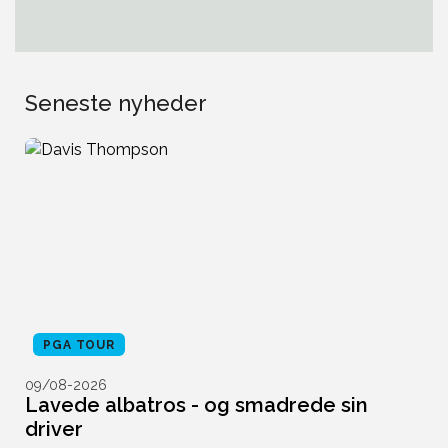
Seneste nyheder
PGA TOUR
09/08-2026
0
r
Lavede albatros - og smadrede sin
S
driver
D