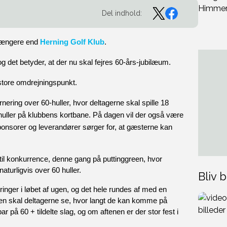
Del indhold:
længere end 
Herning Golf Klub
. 
g det betyder, at der nu skal fejres 60-års-jubilæum. 
store omdrejningspunkt. 
ering over 60-huller, hvor deltagerne skal spille 18 
s huller på klubbens kortbane. På dagen vil der også være 
ponsorer og leverandører sørger for, at gæsterne kan 
p til konkurrence, denne gang på puttinggreen, hvor 
naturligvis over 60 huller. 
Bliv b
ringer i løbet af ugen, og det hele rundes af med en 
ngen skal deltagerne se, hvor langt de kan komme på 
r på 60 + tildelte slag, og om aftenen er der stor fest i 