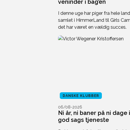
veninder i bag’en
I denne uge har piger fra hele lan
samlet i HimmerLand til Girls Ca
det har været en vældig succes.
DANSKE KLUBBER
06/08-2026
Ni år, ni baner på ni dage 
god sags tjeneste