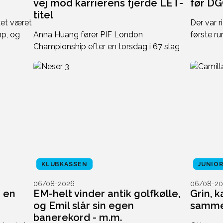
vej mod karrierens fjerde LET-
før D
titel
det været
Der var r
mp, og
Anna Huang fører PIF London
første r
Championship efter en torsdag i 67 slag
KLUBKASSEN
JUNIO
06/08-2026
06/08-20
i en
EM-helt vinder antik golfkølle,
Grin, 
og Emil slår sin egen
sammen
banerekord - m.m.