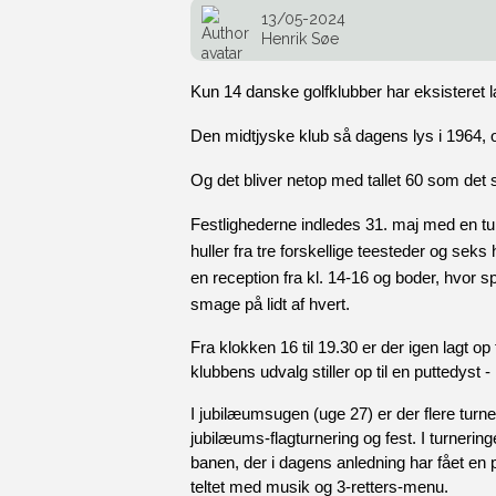
13/05-2024
Henrik Søe
Kun 14 danske golfklubber har eksisteret 
Den midtjyske klub så dagens lys i 1964, o
Og det bliver netop med tallet 60 som det 
Festlighederne indledes 31. maj med en turn
huller fra tre forskellige teesteder og sek
en reception fra kl. 14-16 og boder, hvor s
smage på lidt af hvert. 
Fra klokken 16 til 19.30 er der igen lagt o
klubbens udvalg stiller op til en puttedyst - 
I jubilæumsugen (uge 27) er der flere turne
jubilæums-flagturnering og fest. I turneri
banen, der i dagens anledning har fået en pa
teltet med musik og 3-retters-menu. 