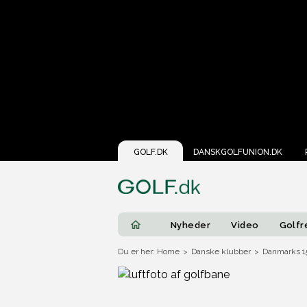
GOLF.DK
DANSKGOLFUNION.DK
Nyheder
Video
Golfr
Du er her: Home
>
Danske klubber
>
Danmarks 15