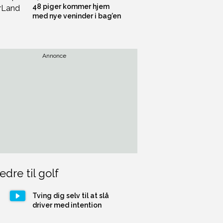
48 piger kommer hjem
med nye veninder i bag’en
Annonce
edre til golf
Tving dig selv til at slå
driver med intention