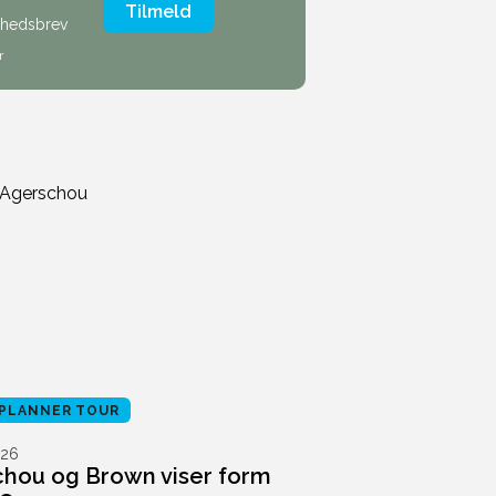
Tilmeld
nyhedsbrev
r
PLANNER TOUR
26
hou og Brown viser form