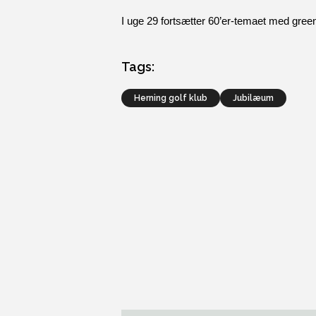
I uge 29 fortsætter 60’er-temaet med green
Tags:
herning golf klub
jubilæum