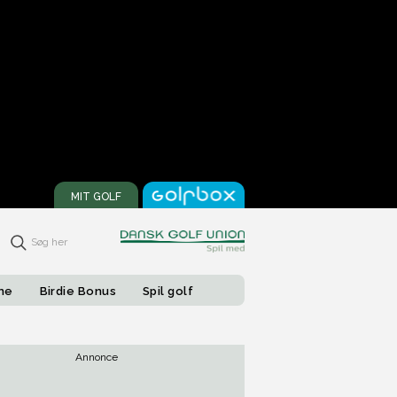
MIT GOLF
Søg her
one
Birdie Bonus
Spil golf
Annonce