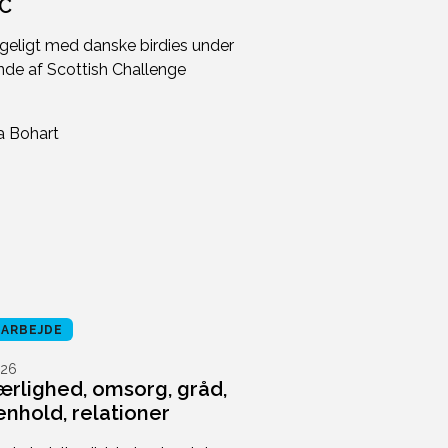
GC
igeligt med danske birdies under
unde af Scottish Challenge
RARBEJDE
26
kærlighed, omsorg, gråd,
hold, relationer