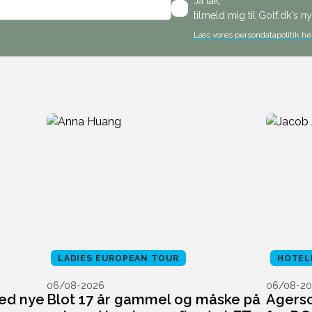
Ja tak,
tilmeld mig til Golf.dk's 
Læs vores persondatapolitik he
LADIES EUROPEAN TOUR
HOTEL
06/08-2026
06/08-20
ed nye
Blot 17 år gammel og måske på
Agersc