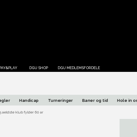
Annonce
PAY&PLAY
DGU SHOP
DGU MEDLEMSFORDELE
egler
Handicap
Turneringer
Baner og tid
Hole in 
 aeldste klub fylder 60 ar